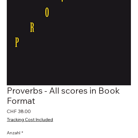
Proverbs - All scores in Book
Format
Preis
CHF 38.00
Tracking Cost Included
Anzahl
*