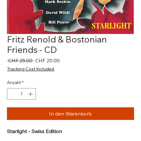
Fritz Renold & Bostonian
Friends - CD
Standardpreis
Sale-
 CHF 25.00 
CHF 20.00
Preis
Tracking Cost Included
Anzahl
*
In den Warenkorb
Starlight - Swiss Edition